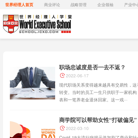
世界经理人首页
商业评论
战略管理
企业领袖
产业中
职场忠诚度是否一去不返？
2022-06-17
现代职场关系变得越来越具有交易性，这
转变。当时的员工一生只供职于一家机构
表和一笔养老金退休回家。这一戏···
商学院可以帮助女性“打破偏见”
2022-03-10
Covid-19大流行病揭示并加剧了商业